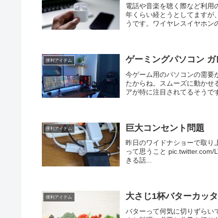
電話や音楽を聴く際など利用
年くらい経とうとしてますが
うです。ワイヤレスイヤホンのメ
ゲーミングパソコン ガ
便利アイテム
今ゲーム用のパソコンの需要
たからね。スムーズに動かせ
アが特に注目されてるそうです
巨大コンセント問題
便利アイテム
昨日のワイドナショーで取り
って思うこと pic.twitter.com/
きる話...
大さじ1杯バターカッ
便利アイテム
バターって何気に切りずらいで