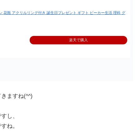
サボテン 花瓶 アクリルリング付き 誕生日プレゼント ギフト ビーカー生活 理科 グ
楽天で購入
ますね(^^)
ですし、
ですね。