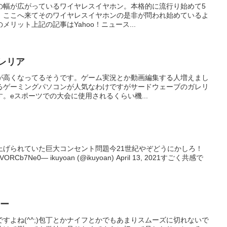
の幅が広がっているワイヤレスイヤホン。本格的に流行り始めて5
、ここへ来てそのワイヤレスイヤホンの是非が問われ始めているよ
リット上記の記事はYahoo！ニュース...
レリア
が高くなってるそうです。ゲーム実況とか動画編集する人増えまし
るゲーミングパソコンが人気なわけですがサードウェーブのガレリ
。eスポーツでの大会に使用されるくらい機...
上げられていた巨大コンセント問題今21世紀やぞどうにかしろ！
LVORCb7Ne0— ikuyoan (@ikuyoan) April 13, 2021すごく共感で
ター
すよね(^^;)包丁とかナイフとかでもあまりスムーズに切れないで