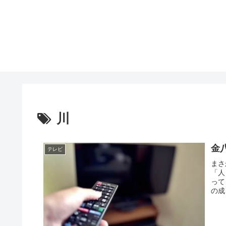
川
金
テレビ
まさ
「人
って
の成