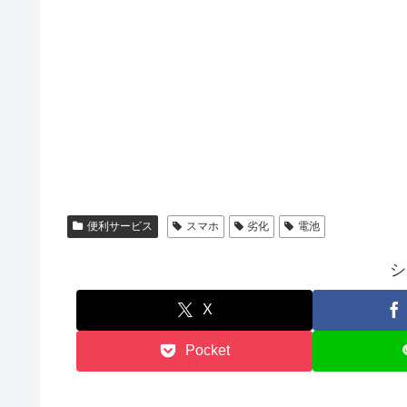
便利サービス
スマホ
劣化
電池
シ
X
Pocket