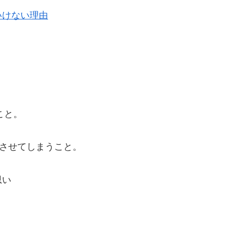
いけない理由
こと。
化させてしまうこと。
思い