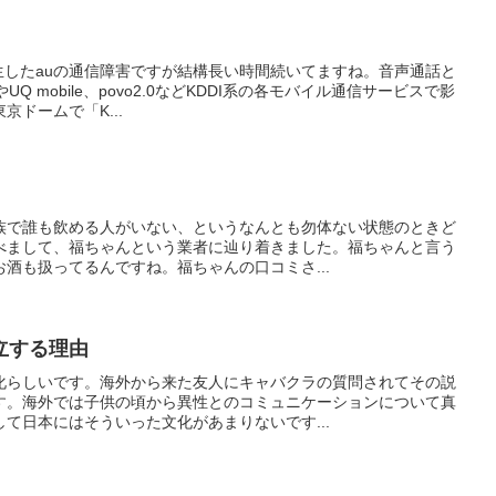
発生したauの通信障害ですが結構長い時間続いてますね。音声通話と
Q mobile、povo2.0などKDDI系の各モバイル通信サービスで影
ドームで「K...
族で誰も飲める人がいない、というなんとも勿体ない状態のときど
べまして、福ちゃんという業者に辿り着きました。福ちゃんと言う
酒も扱ってるんですね。福ちゃんの口コミさ...
立する理由
化らしいです。海外から来た友人にキャバクラの質問されてその説
す。海外では子供の頃から異性とのコミュニケーションについて真
て日本にはそういった文化があまりないです...