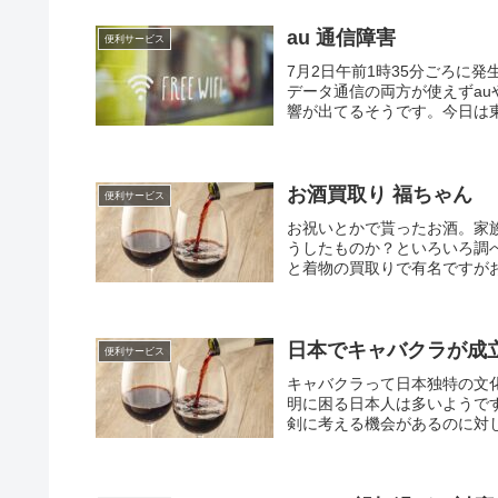
au 通信障害
便利サービス
7月2日午前1時35分ごろに
データ通信の両方が使えずauやU
響が出てるそうです。今日は東京
お酒買取り 福ちゃん
便利サービス
お祝いとかで貰ったお酒。家
うしたものか？といろいろ調
と着物の買取りで有名ですがお
日本でキャバクラが成
便利サービス
キャバクラって日本独特の文
明に困る日本人は多いようで
剣に考える機会があるのに対し