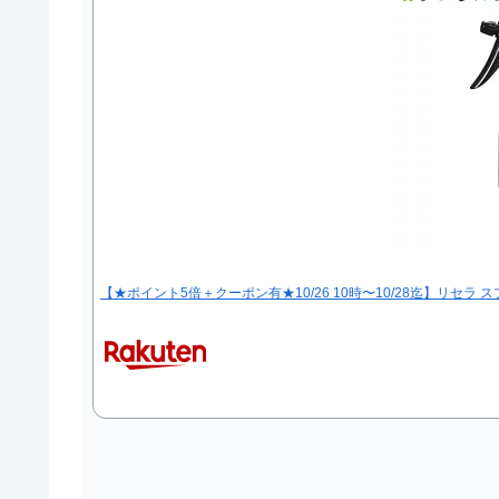
【★ポイント5倍＋クーポン有★10/26 10時〜10/28迄】リセラ 