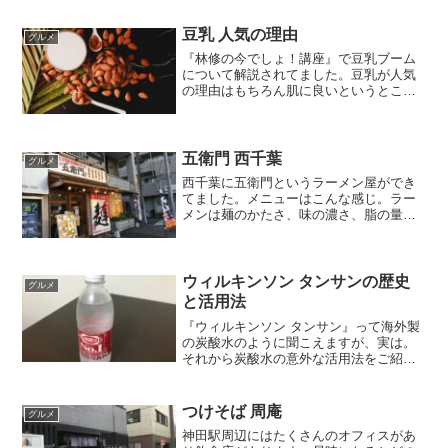
た。にせんべろメーカー 焼き鳥 おでん
熱燗 炙り 網付き コン...
豆乳 人気の理由
グルメ
『林修の今でしょ！講座』で豆乳ブーム
について解説されてました。豆乳が人気
の理由はもちろん肌に良いというとこ
ろ。豆乳にはイソフラボンが豊富に含ま
れているそうです。そのイソフラボンが
肌のツヤ・ハリに関係するコラーゲンの
生まれ変わりを促進してくれ...
五衛門 西千葉
グルメ
西千葉に五衛門というラーメン屋ができ
てました。メニューはこんな感じ。ラー
メンは麺のかたさ、味の濃さ、脂の量を
選ぶことができ、初めてなので全部普通
で注文。塩ラーメン、味噌ラーメン、つ
け麺などがあるお店ですが、今回は味噌
ラーメンをいただきました...
ウィルキンソン タンサンの歴史
グルメ
と活用法
『ウィルキンソン タンサン』って海外製
の炭酸水のように聞こえますが、実は。
それから炭酸水の意外な活用法をご紹介
します。
つけそば 周庵
グルメ
神田駅周辺にはたくさんのオフィスがあ