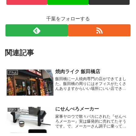
千葉をフォローする
関連記事
焼肉ライク 飯田橋店
グルメ
飯田橋に一人焼肉専門の店ができてまし
た。飯田橋の周りにはオフィスがたくさ
んありますからいい場所にいい店できた
な～、という印象です。お店に入ると席
に案内され、その後は完全にセルフで
す。各席にはこんな感じの画面があり自
分でメニューを選んで注文し...
にせんべろメーカー
グルメ
家事ヤロウで散々バカにされた『せんべ
ろメーカー』実は爆発的に売れてたそう
です。で、メーカーさん調子に乗って
『にせんべろメーカー』を５月に発売し
たそうですｗこちら楽天にもありまし