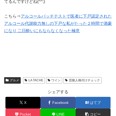
てるんですけどね(^^;)
こちら⇒
アルコールパッチテストで医者に下戸認定された
アルコール代謝能力無しの下戸な私がたった２時間で酒豪
になり 二日酔いにもならなくなった極意
グルメ
LA TACHE
ワイン
芸能人格付けチェック
シェアする
X
Facebook
はてブ
Pocket
LINE
コピー