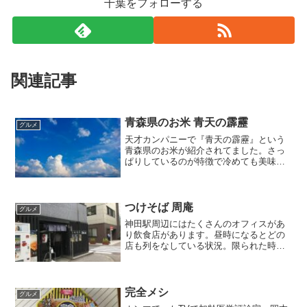
千葉をフォローする
関連記事
青森県のお米 青天の霹靂
グルメ
天才カンパニーで『青天の霹靂』という
青森県のお米が紹介されてました。さっ
ぱりしているのが特徴で冷めても美味し
くどんな料理にも合うことで評判なんだ
とか。余ったご飯などをタッパーに入れ
て保存しておくことが多い私としてはち
ょっと試してみたくなりま...
つけそば 周庵
グルメ
神田駅周辺にはたくさんのオフィスがあ
り飲食店があります。昼時になるとどの
店も列をなしている状況。限られた時間
内でサクッと食事を済まそうと思ったら
蕎麦屋あたりがいいのかな、と短絡的に
考えながら探していたら『つけそば 周
庵』というお店を発見。そ...
完全メシ
グルメ