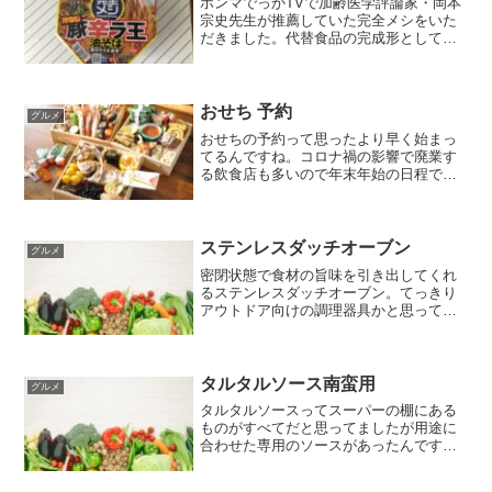
ホンマでっかTVで加齢医学評論家・岡本
宗史先生が推薦していた完全メシをいた
だきました。代替食品の完成形として日
清食品から発売された豚辛ラ王見た目は
ラ王そのものなんですが日本人の食事摂
取基準で設定された33種類の栄養素をバ
ランスよく摂取できる...
おせち 予約
グルメ
おせちの予約って思ったより早く始まっ
てるんですね。コロナ禍の影響で廃業す
る飲食店も多いので年末年始の日程で予
約をすることも難しく家で過ごす家庭も
多いんじゃないかと。まだ海外に旅行で
きる雰囲気でもないですし。ということ
で、今年もおせちの需要は...
ステンレスダッチオーブン
グルメ
密閉状態で食材の旨味を引き出してくれ
るステンレスダッチオーブン。てっきり
アウトドア向けの調理器具かと思ってま
したけど自宅のコンロでも普通に使える
便利な鍋でした。アメトーークの『つい
ついネットで買っちゃう芸人』でサバン
ナ高橋さんが紹介していた...
タルタルソース南蛮用
グルメ
タルタルソースってスーパーの棚にある
ものがすべてだと思ってましたが用途に
合わせた専用のソースがあったんです
ね。『タルタルソース南蛮用』というの
が道の駅都城に売っていてチキン南蛮は