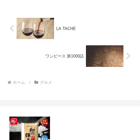
もちろん野菜にも相性抜群なんです。ジ
ャガイモにかけると最高に力...
LA TACHE
ワンピース 第1000話
ホーム
グルメ